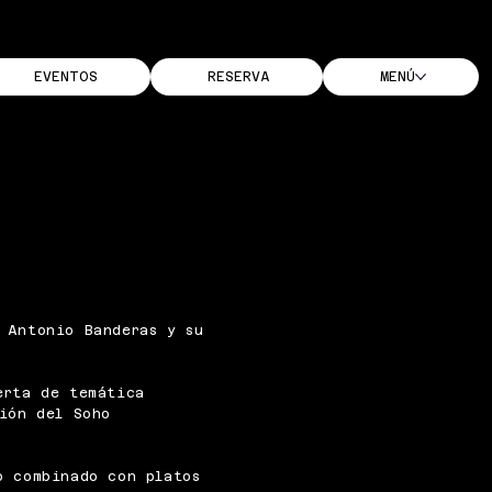
EVENTOS
RESERVA
MENÚ
 Antonio Banderas y su
erta de temática
ción del Soho
o combinado con platos